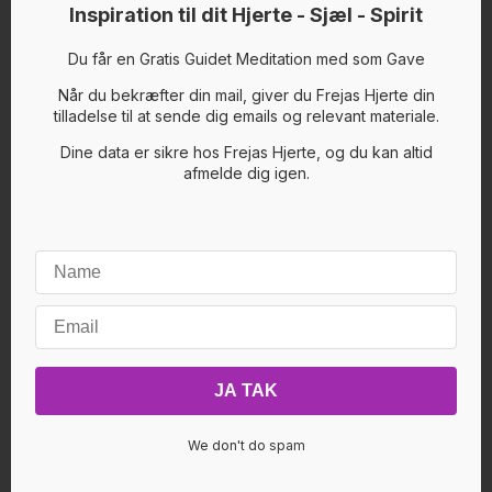
netop har adgangen og forbindelsen til spirit hvor
Inspiration til dit Hjerte - Sjæl - Spirit
alt er let, hurtig energi, og det kolliderer
nogegange med den tungere langsommere energi
Du får en Gratis Guidet Meditation med som Gave
her på jorden.
Jeg guider dig igennem en proces hvor du
Når du bekræfter din mail, giver du Frejas Hjerte din
kommer ind dine arketyper “LYSKRIGEREN”
tilladelse til at sende dig emails og relevant materiale.
OG “MENNESKET”
De to kan nogengange trække I hver sin retning,
Dine data er sikre hos Frejas Hjerte, og du kan altid
og det skaber ubalance I dit system, de har begge
fantastiske ressourcer, og når mødes og arbejder
afmelde dig igen.
sammen, er du I sandhed ustoppelig
Jeg guider en kanaliseret healingsproces I en
meditation hvor Spirit viser hvordan vi får de to
kræfter forenet I dyb, sand kærlighed I dit indre.
Det bliver det smukkeste kærligheds eventyr, der
handler om balance, og Selvkærlighed in action.
Eventyret starter indeni
Køb nu
Læs mere
We don't do spam