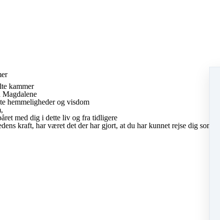
mer
julte kammer
ia Magdalene
ulte hemmeligheder og visdom
,
ret med dig i dette liv og fra tidligere
ens kraft, har været det der har gjort, at du har kunnet rejse dig som et