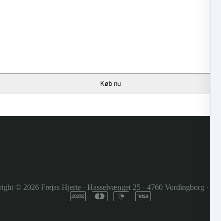
Køb nu
ight © 2026
Frejas Hjerte
·
Hasselvænget 25
·
4760 Vordingborg
·
De