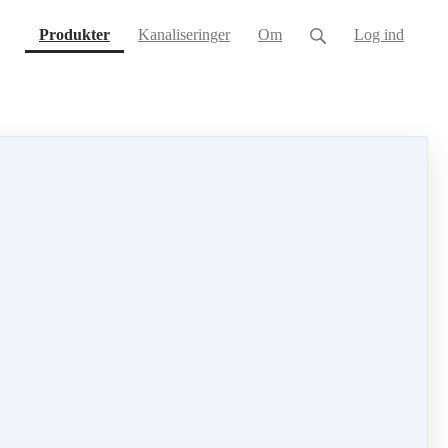
(current)
Produkter
Kanaliseringer
Om
Log ind
 stærkere, friere, visere og mere kærlighedsfyldt