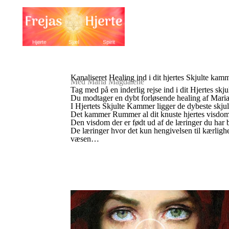
Kanaliseret Healing ind i dit hjertes Skjulte kam
Med Maria Magdalene
Tag med på en inderlig rejse ind i dit Hjertes sk
Du modtager en dybt forløsende healing af Mar
I Hjertets Skjulte Kammer ligger de dybeste skj
Det kammer Rummer al dit knuste hjertes visdom
Den visdom der er født ud af de læringer du har bå
De læringer hvor det kun hengivelsen til kærlighed
væsen…