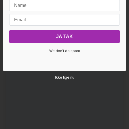
Du får støtte fra planetenergierne Mars, Venus,
Pluto og Jupiter og får det hele op i den optimale
højeste frekvens for dig støttet af Den Ny Tids
Engel Aquarius.
Det er forvandling, åbning, healing og kærlighed
på et helt nyt niveau. Meditationen sluttes af med
at du åbnes for Sacred Union med "Den Elskede"
VÆRDI 222 KR
We don't do spam
Ikke lige nu