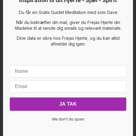
Inspiration til dit Hjerte - Sjæl - Spirit
Med denne Kanaliserede Healing modtager du
støtte til at dit energisystem kan åbne, slippe slør,
Du får en Gratis Guidet Meditation med som Gave
og modtage samt integrere og grounde
højfrekvent indstrømning.
Når du bekræfter din mail, giver du Frejas Hjerte din
Husk at drikke godt med vand før og efter.
tilladelse til at sende dig emails og relevant materiale.
Dine data er sikre hos Frejas Hjerte, og du kan altid
afmelde dig igen.
We don't do spam