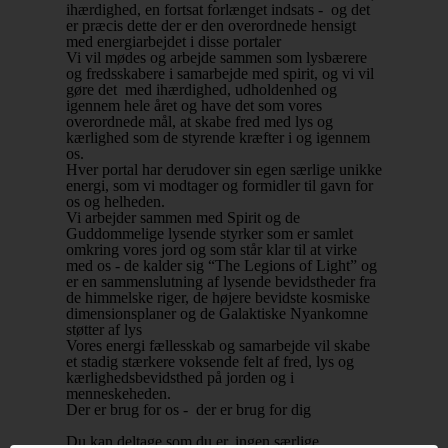
ihærdighed, en fortsat forlænget indsats -
og det
er præcis dette der er den overordnede hensigt
med energiarbejdet i disse portaler
Vi vil mødes og arbejde sammen som lysbærere
og fredsskabere i samarbejde med spirit, og vi vil
gøre det
med ihærdighed, udholdenhed og
igennem hele året og have det som vores
overordnede mål, at skabe fred med lys og
kærlighed som de styrende kræfter i og igennem
os.
Hver portal har derudover sin egen særlige unikke
energi, som vi modtager og formidler til gavn for
os og helheden.
Vi arbejder sammen med Spirit og de
Guddommelige lysende styrker som er samlet
omkring vores jord og som står klar til at virke
med os -
de kalder sig “The Legions of Light” og
er en sammenslutning af lysende bevidstheder fra
de himmelske riger, de højere bevidste kosmiske
dimensionsplaner og de Galaktiske Nyankomne
støtter af lys
Vores energi fællesskab og samarbejde vil skabe
et stadig stærkere voksende felt af fred, lys og
kærlighedsbevidsthed på jorden og i
menneskeheden.
Der er brug for os -
der er brug for dig
Du kan deltage som du er, ingen særlige