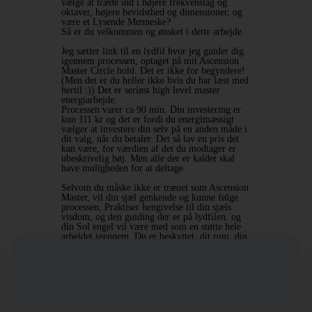
vælge at træde ind i højere frekvenslag og
oktaver, højere bevidsthed og dimensioner, og
være et Lysende Menneske?
Så er du velkommen og ønsket i dette arbejde.
Jeg sætter link til en lydfil hvor jeg guider dig
igennem processen, optaget på mit Ascension
Master Circle hold. Det er ikke for begyndere!
(Men det er du heller ikke hvis du har læst med
hertil :)) Det er seriøst high level master
energiarbejde.
Processen varer ca 90 min. Din investering er
kun 111 kr og det er fordi du energimæssigt
vælger at investere din selv på en anden måde i
dit valg, når du betaler. Det så lav en pris det
kan være, for værdien af det du modtager er
ubeskrivelig høj. Men alle der er kaldet skal
have muligheden for at deltage.
Selvom du måske ikke er trænet som Ascension
Master, vil din sjæl genkende og kunne følge
processen, Praktiser hengivelse til din sjæls
visdom, og den guiding der er på lydfilen. og
din Sol engel vil være med som en støtte hele
arbejdet igennem. Du er beskyttet, dit rum, din
krop er holdt sikker og hellig.
Sådan er det, Sådan er det skabt. Tak
Her er din Mulighed