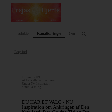
(current)
Produkter
Kanaliseringer
Om
Log ind
13 Jun '17 09:36
Af freja eliane johannsen
Under
Ny Inspiration
4 min læsning
DU HAR ET VALG - NU
Inspiration om Ankringen af Den